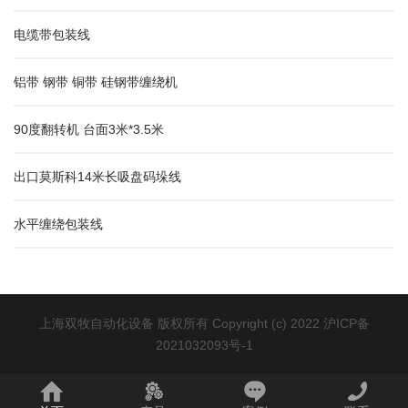
电缆带包装线
铝带 钢带 铜带 硅钢带缠绕机
90度翻转机 台面3米*3.5米
出口莫斯科14米长吸盘码垛线
水平缠绕包装线
上海双牧自动化设备 版权所有 Copyright (c) 2022
沪ICP备
2021032093号-1