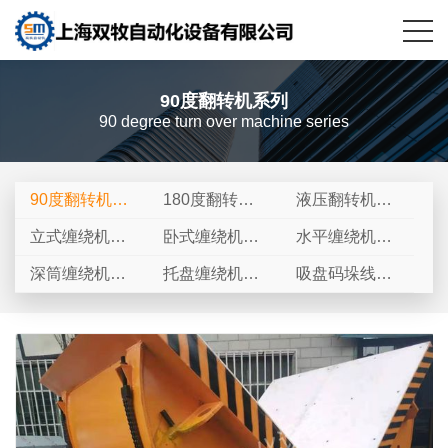
90度翻转机系列
90 degree turn over machine series
90度翻转机系
180度翻转机
液压翻转机系
列
系列
列
立式缠绕机系
卧式缠绕机系
水平缠绕机系
列
列
列
深筒缠绕机系
托盘缠绕机系
吸盘码垛线系
列
列
列