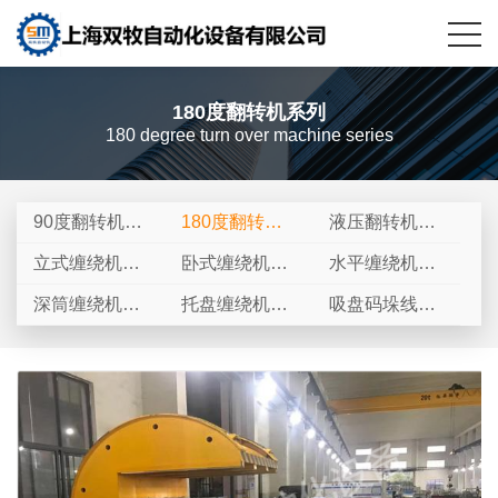
180度翻转机系列
180 degree turn over machine series
90度翻转机系
180度翻转机
液压翻转机系
列
系列
列
立式缠绕机系
卧式缠绕机系
水平缠绕机系
列
列
列
深筒缠绕机系
托盘缠绕机系
吸盘码垛线系
列
列
列